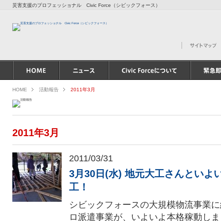
災害支援のプロフェッショナル Civic Force（シビックフォース）
HOME
活動報告
2011年3月
2011年3月
2011/03/31
3月30日(水) 地元大工さんとい
工！
シビックフォースの大規模物流事業に
ロ派遣事業が、いよいよ本格稼動しま