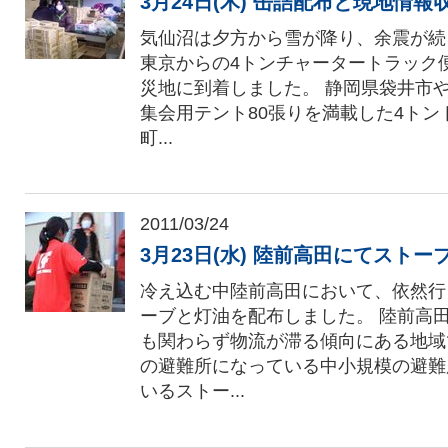
3月24日(木) 缶詰配布と現地情報
気仙沼は夕方から雪が降り、余震が続く
東京からの4トンチャータートラック
災地に到着しました。 静岡県袋井市
集会用テント80張りを満載した4トン
町...
2011/03/24
3月23日(水) 陸前高田にてスト
冷え込む中陸前高田において、依然行
ーブと灯油を配布しました。 陸前高
も関わらず物流が滞る傾向にある地域
の避難所になっている中小規模の避難
いるストー...