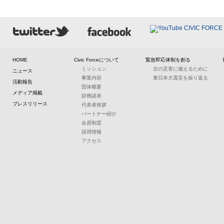
HOME
Civic Forceについて
緊急即応体制を創る
ミッション
次の災害に備えるために
ニュース
事業内容
東日本大震災を振り返る
活動報告
団体概要
メディア掲載
財務諸表
プレスリリース
代表者挨拶
パートナー紹介
会員制度
採用情報
アクセス