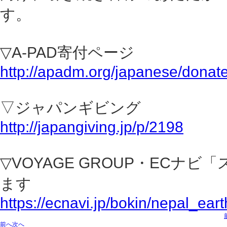
す。
▽A-PAD寄付ページ
http://apadm.org/japanese/donate
▽ジャパンギビング
http://japangiving.jp/p/2198
▽VOYAGE GROUP・EC
ます
https://ecnavi.jp/bokin/nepal_ear
前へ
次へ